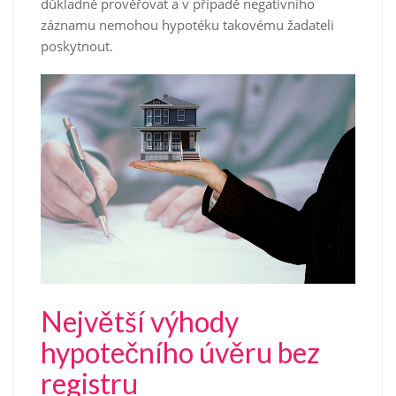
důkladně prověřovat a v případě negativního
záznamu nemohou hypotéku takovému žadateli
poskytnout.
Největší výhody
hypotečního úvěru bez
registru