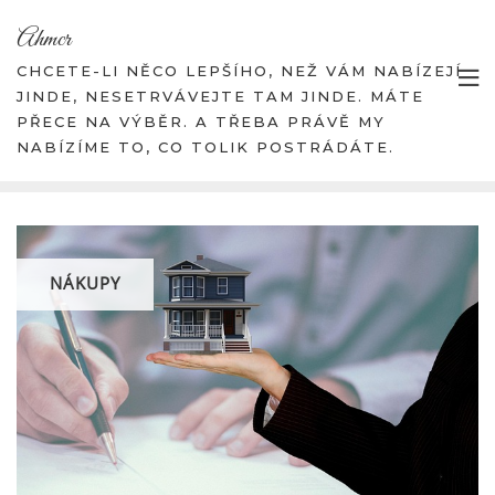
Skip
Ahmcr
to
content
CHCETE-LI NĚCO LEPŠÍHO, NEŽ VÁM NABÍZEJÍ
JINDE, NESETRVÁVEJTE TAM JINDE. MÁTE
PŘECE NA VÝBĚR. A TŘEBA PRÁVĚ MY
NABÍZÍME TO, CO TOLIK POSTRÁDÁTE.
NÁKUPY