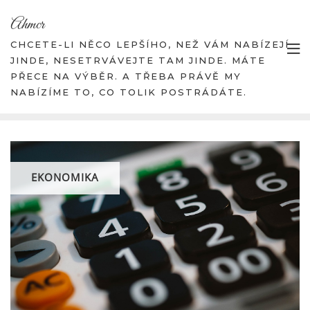
Skip
Ahmcr
to
content
CHCETE-LI NĚCO LEPŠÍHO, NEŽ VÁM NABÍZEJÍ
JINDE, NESETRVÁVEJTE TAM JINDE. MÁTE
PŘECE NA VÝBĚR. A TŘEBA PRÁVĚ MY
NABÍZÍME TO, CO TOLIK POSTRÁDÁTE.
EKONOMIKA