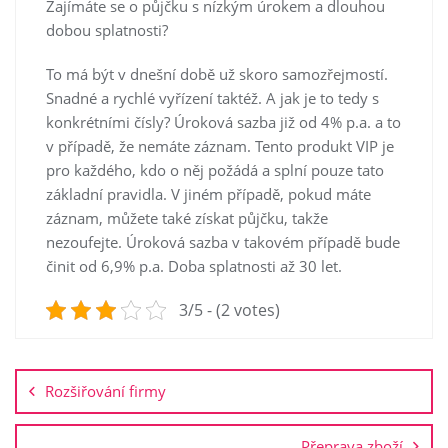
Zajímáte se o půjčku s nízkým úrokem a dlouhou
dobou splatnosti?
To má být v dnešní době už skoro samozřejmostí.
Snadné a rychlé vyřízení taktéž. A jak je to tedy s
konkrétními čísly? Úroková sazba již od 4% p.a. a to
v případě, že nemáte záznam. Tento produkt VIP je
pro každého, kdo o něj požádá a splní pouze tato
základní pravidla. V jiném případě, pokud máte
záznam, můžete také získat půjčku, takže
nezoufejte. Úroková sazba v takovém případě bude
činit od 6,9% p.a. Doba splatnosti až 30 let.
3/5 - (2 votes)
Navigace
pro
Rozšiřování firmy
příspěvek
Přeprava zboží