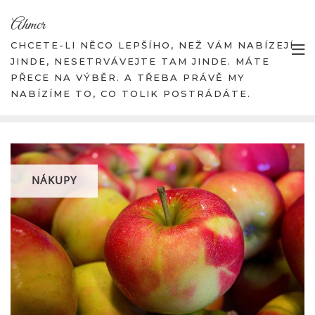
Skip
Ahmcr
to
content
CHCETE-LI NĚCO LEPŠÍHO, NEŽ VÁM NABÍZEJÍ
JINDE, NESETRVÁVEJTE TAM JINDE. MÁTE
PŘECE NA VÝBĚR. A TŘEBA PRÁVĚ MY
NABÍZÍME TO, CO TOLIK POSTRÁDÁTE.
NÁKUPY