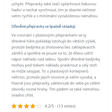
uchytit. Přepravky také stačí opláchnout tlakovou
hadicí a nechat vyschnout, tím je zbavíte nečistot
velmi rychle a s minimální vynaloženou námahou.
Dřevěné přepravky se špatně skladují
Ve srovnání s plastovými přepravkami se ty
dřevěné hůře pokládají (stohují) do větších výšek,
protože bedýnka je zhotovena bez zaklepávacích
zámků a spoléhá se pouze na to, že dřevo udrží
nápor nákladu nad sebou. Spodní dřevěné bedýnky
mohou pod tlakem nákladu prasknout a celý stoh
se může sesypat. To u plastových kontejnerů
nehrozí, protože jejich nosnost je velmi vysoká, a
hlavně jsou přepravky zaklesnuté do sebe po celém
obvodu nosné hrany. Tím pádem se také nemohou
snadno zřítit.
4.2/5 - (13 votes)