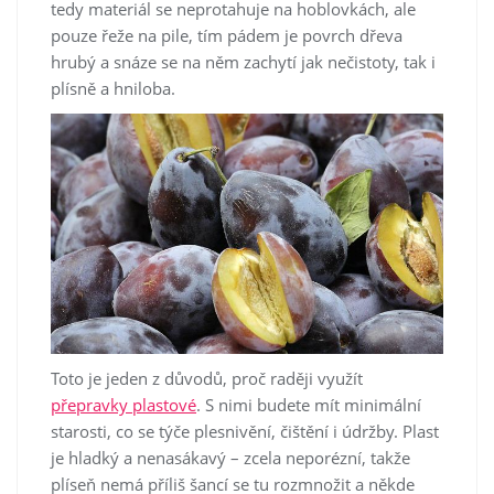
tedy materiál se neprotahuje na hoblovkách, ale
pouze řeže na pile, tím pádem je povrch dřeva
hrubý a snáze se na něm zachytí jak nečistoty, tak i
plísně a hniloba.
Toto je jeden z důvodů, proč raději využít
přepravky plastové
. S nimi budete mít minimální
starosti, co se týče plesnivění, čištění i údržby. Plast
je hladký a nenasákavý – zcela neporézní, takže
plíseň nemá příliš šancí se tu rozmnožit a někde