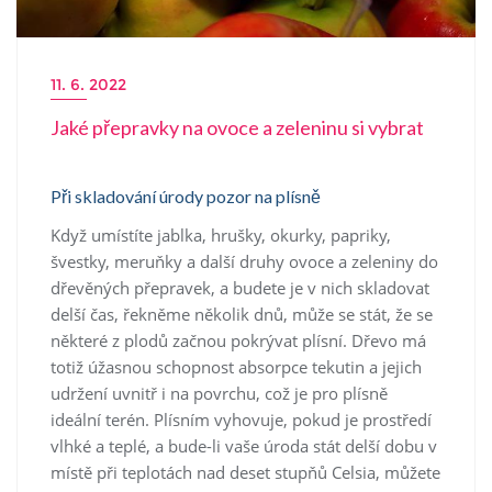
11. 6. 2022
Jaké přepravky na ovoce a zeleninu si vybrat
Při skladování úrody pozor na plísně
Když umístíte jablka, hrušky, okurky, papriky,
švestky, meruňky a další druhy ovoce a zeleniny do
dřevěných přepravek, a budete je v nich skladovat
delší čas, řekněme několik dnů, může se stát, že se
některé z plodů začnou pokrývat plísní. Dřevo má
totiž úžasnou schopnost absorpce tekutin a jejich
udržení uvnitř i na povrchu, což je pro plísně
ideální terén. Plísním vyhovuje, pokud je prostředí
vlhké a teplé, a bude-li vaše úroda stát delší dobu v
místě při teplotách nad deset stupňů Celsia, můžete