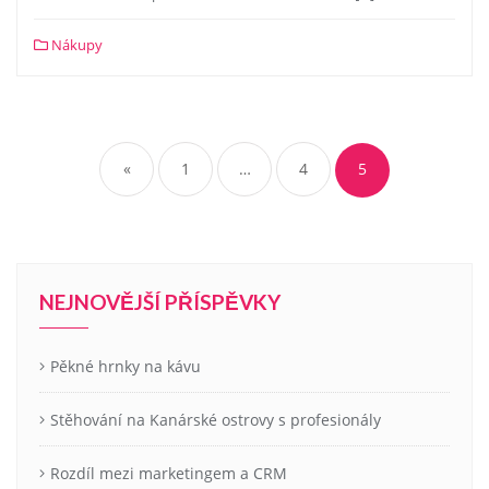
Nákupy
Stránkování
příspěvků
«
1
…
4
5
NEJNOVĚJŠÍ PŘÍSPĚVKY
Pěkné hrnky na kávu
Stěhování na Kanárské ostrovy s profesionály
Rozdíl mezi marketingem a CRM