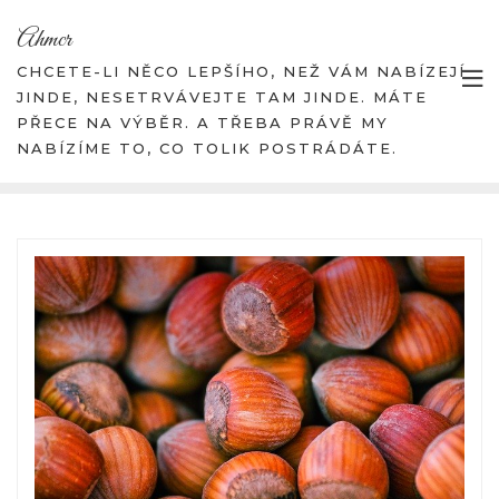
Skip
Ahmcr
to
content
CHCETE-LI NĚCO LEPŠÍHO, NEŽ VÁM NABÍZEJÍ
JINDE, NESETRVÁVEJTE TAM JINDE. MÁTE
PŘECE NA VÝBĚR. A TŘEBA PRÁVĚ MY
NABÍZÍME TO, CO TOLIK POSTRÁDÁTE.