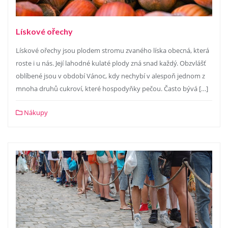
Lískové ořechy
Lískové ořechy jsou plodem stromu zvaného líska obecná, která
roste i u nás. Její lahodné kulaté plody zná snad každý. Obzvlášť
oblíbené jsou v období Vánoc, kdy nechybí v alespoň jednom z
mnoha druhů cukroví, které hospodyňky pečou. Často bývá […]
Nákupy