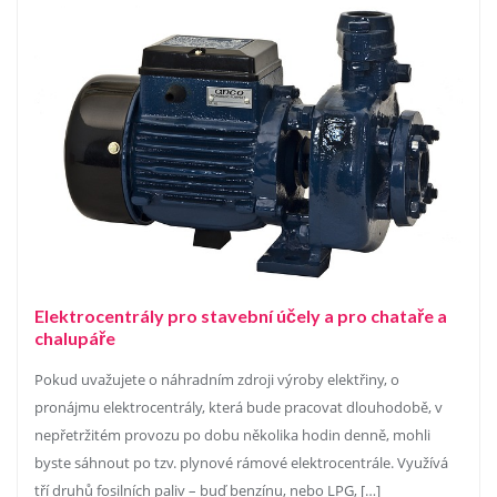
Elektrocentrály pro stavební účely a pro chataře a
chalupáře
Pokud uvažujete o náhradním zdroji výroby elektřiny, o
pronájmu elektrocentrály, která bude pracovat dlouhodobě, v
nepřetržitém provozu po dobu několika hodin denně, mohli
byste sáhnout po tzv. plynové rámové elektrocentrále. Využívá
tří druhů fosilních paliv – buď benzínu, nebo LPG, […]