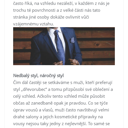
často říká, na vzhledu nezáleží, v každém z nás je
trochu té povrchnosti a z velké části nás tato
stránka jiné osoby dokáže ovlivnit vůči
vzájemnému vztahu.
Nedbalý styl, náročný styl
Čím dál častěji se setkáváme s muži, kteří preferují
styl „dřevorubec“ a tomu přizpůsobí své oblečení a
celý vzhled. Ačkoliv tento vzhled může působit
občas až zanedbaně opak je pravdou. Co se týče
úprav vousů a vlasů, muži často navštěvují velmi
drahé salony a jejich kosmetické přípravky na
vousy nejsou taky jedny z nejlevnější. To samé se