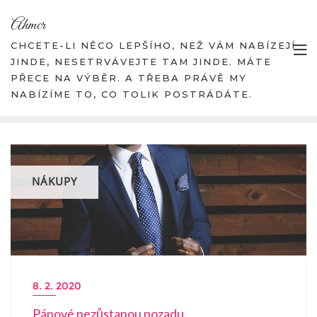
Skip
Ahmcr
to
content
CHCETE-LI NĚCO LEPŠÍHO, NEŽ VÁM NABÍZEJÍ
JINDE, NESETRVÁVEJTE TAM JINDE. MÁTE
PŘECE NA VÝBĚR. A TŘEBA PRÁVĚ MY
NABÍZÍME TO, CO TOLIK POSTRÁDÁTE.
NÁKUPY
8. 2. 2020
Pánové nezůstanou pozadu