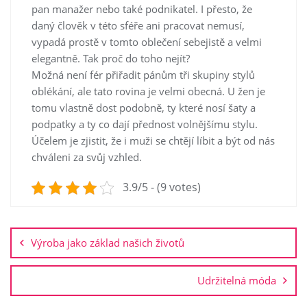
pan manažer nebo také podnikatel. I přesto, že
daný člověk v této sféře ani pracovat nemusí,
vypadá prostě v tomto oblečení sebejistě a velmi
elegantně. Tak proč do toho nejít?
Možná není fér přiřadit pánům tři skupiny stylů
oblékání, ale tato rovina je velmi obecná. U žen je
tomu vlastně dost podobně, ty které nosí šaty a
podpatky a ty co dají přednost volnějšímu stylu.
Účelem je zjistit, že i muži se chtějí líbit a být od nás
chváleni za svůj vzhled.
3.9/5 - (9 votes)
Navigace
pro
Výroba jako základ našich životů
příspěvek
Udržitelná móda