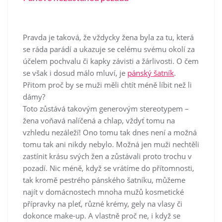
Pravda je taková, že vždycky žena byla za tu, která
se ráda parádí a ukazuje se celému svému okolí za
účelem pochvalu či kapky závisti a žárlivosti. O čem
se však i dosud málo mluví, je
pánský šatník
.
Přitom proč by se muži měli chtít méně líbit než li
dámy?
Toto zůstává takovým generovým stereotypem –
žena voňavá nalíčená a chlap, vždyť tomu na
vzhledu nezáleží! Ono tomu tak dnes není a možná
tomu tak ani nikdy nebylo. Možná jen muži nechtěli
zastínit krásu svých žen a zůstávali proto trochu v
pozadí. Nic méně, když se vrátíme do přítomnosti,
tak kromě pestrého pánského šatníku, můžeme
najít v domácnostech mnoha mužů kosmetické
přípravky na pleť, různé krémy, gely na vlasy či
dokonce make-up. A vlastně proč ne, i když se