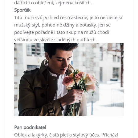
dá říct i o oblečení, zejména košilích.
Sporťák
Tito muži svůj vzhled řeší částečně, je to nejčastější
mužský styl, pohodlné džíny a botasky. Jen se
podívejte pořádně i tato skupina mužů chodí
většinou ve skvěle sladěných outfitech.
Pan podnikatel
Oblek a lakýrky, čistá pleť a stylový účes. Přichází