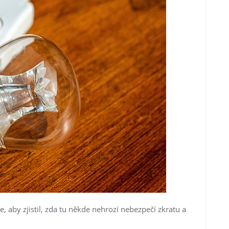
e, aby zjistil, zda tu někde nehrozí nebezpečí zkratu a