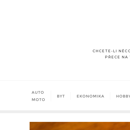
Skip
to
content
CHCETE-LI NĚCO
PŘECE NA 
AUTO
BYT
EKONOMIKA
HOBB
MOTO