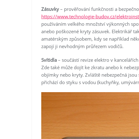
Zásuvky
– prověřování funkčnosti a bezpečnos
https://www.technologie-budov.cz/elektroinst
používáním velkého množství výkonných spot
anebo poškozené kryty zásuvek. Elektrikář ta
amatérským způsobem, kdy se například někdo 
zapojí ji nevhodným průřezem vodičů.
Svítidla
– součástí revize elektro v kancelářích j
Zde také může dojít ke zkratu anebo k nebez
objímky nebo kryty. Zvláště nebezpečná jsou 
přichází do styku s vodou (kuchyňky, umývárn