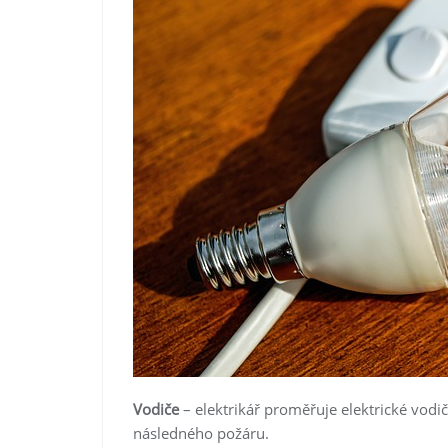
Vodiče
– elektrikář proměřuje elektrické vodič
následného požáru.