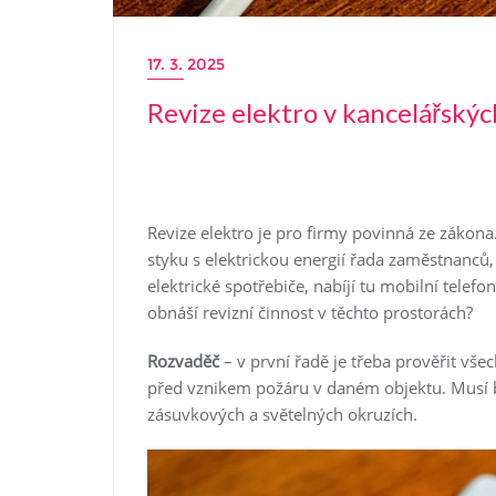
17. 3. 2025
Revize elektro v kancelářský
Revize elektro je pro firmy povinná ze zákona.
styku s elektrickou energií řada zaměstnanců
elektrické spotřebiče, nabíjí tu mobilní telefon
obnáší revizní činnost v těchto prostorách?
Rozvaděč
– v první řadě je třeba prověřit vše
před vznikem požáru v daném objektu. Musí b
zásuvkových a světelných okruzích.