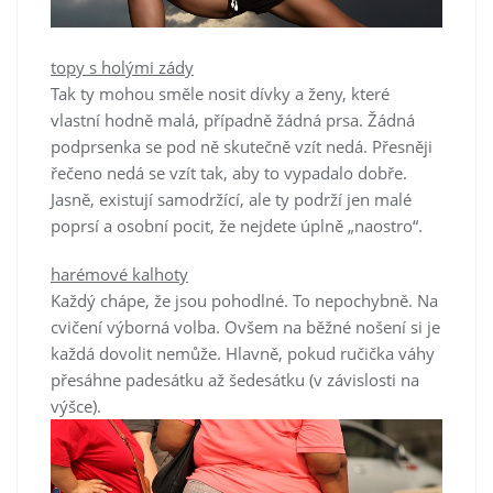
topy s holými zády
Tak ty mohou směle nosit dívky a ženy, které
vlastní hodně malá, případně žádná prsa. Žádná
podprsenka se pod ně skutečně vzít nedá. Přesněji
řečeno nedá se vzít tak, aby to vypadalo dobře.
Jasně, existují samodržící, ale ty podrží jen malé
poprsí a osobní pocit, že nejdete úplně „naostro“.
harémové kalhoty
Každý chápe, že jsou pohodlné. To nepochybně. Na
cvičení výborná volba. Ovšem na běžné nošení si je
každá dovolit nemůže. Hlavně, pokud ručička váhy
přesáhne padesátku až šedesátku (v závislosti na
výšce).