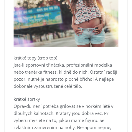
krátké topy (crop top)
Jste-li sportovní třináctka, profesionální modelka
nebo trenérka fitness, klidně do nich. Ostatní raději
pozor, nutné je naprosto ploché břicho! A nejlépe
dokonale vysoustružené celé tělo.
krátké šortky
Opravdu není potřeba grilovat se v horkém létě v
dlouhých kalhotách. Kraťasy jsou dobrá věc. Při
výběru myslete na to, jakou máme figuru. Se
zvláštním zaměřením na nohy. Nezapomínejme,