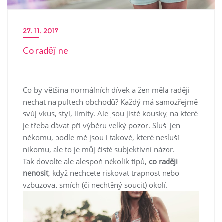
27. 11. 2017
Co raději ne
Co by většina normálních dívek a žen měla raději
nechat na pultech obchodů? Každý má samozřejmě
svůj vkus, styl, limity. Ale jsou jisté kousky, na které
je třeba dávat při výběru velký pozor. Sluší jen
někomu, podle mě jsou i takové, které nesluší
nikomu, ale to je můj čistě subjektivní názor.
Tak dovolte ale alespoň několik tipů,
co raději
nenosit
, když nechcete riskovat trapnost nebo
vzbuzovat smích (či nechtěný soucit) okolí.