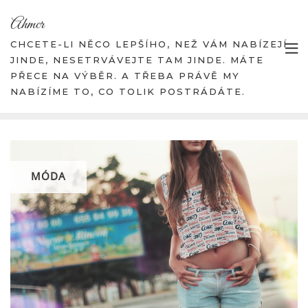
Skip
Ahmcr
to
content
CHCETE-LI NĚCO LEPŠÍHO, NEŽ VÁM NABÍZEJÍ
JINDE, NESETRVÁVEJTE TAM JINDE. MÁTE
PŘECE NA VÝBĚR. A TŘEBA PRÁVĚ MY
NABÍZÍME TO, CO TOLIK POSTRÁDÁTE.
MÓDA