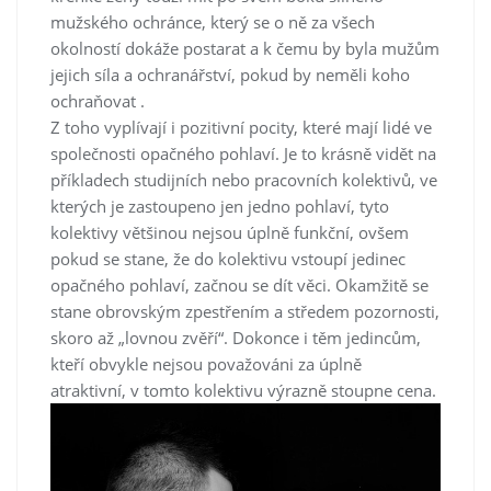
mužského ochránce, který se o ně za všech
okolností dokáže postarat a k čemu by byla mužům
jejich síla a ochranářství, pokud by neměli koho
ochraňovat
.
Z toho vyplívají i pozitivní pocity, které mají lidé ve
společnosti opačného pohlaví. Je to krásně vidět na
příkladech studijních nebo pracovních kolektivů, ve
kterých je zastoupeno jen jedno pohlaví, tyto
kolektivy většinou nejsou úplně funkční, ovšem
pokud se stane, že do kolektivu vstoupí jedinec
opačného pohlaví, začnou se dít věci. Okamžitě se
stane obrovským zpestřením a středem pozornosti,
skoro až „lovnou zvěří“. Dokonce i těm jedincům,
kteří obvykle nejsou považováni za úplně
atraktivní, v tomto kolektivu výrazně stoupne cena.