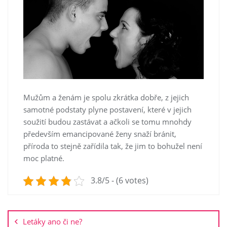
Mužům a ženám je spolu zkrátka dobře, z jejich
samotné podstaty plyne postavení, které v jejich
soužití budou zastávat a ačkoli se tomu mnohdy
především emancipované ženy snaží bránit,
příroda to stejně zařídila tak, že jim to bohužel není
moc platné.
3.8/5 - (6 votes)
Navigace
pro
Letáky ano či ne?