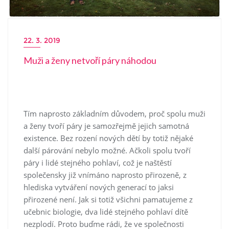
22. 3. 2019
Muži a ženy netvoří páry náhodou
Tím naprosto základním důvodem, proč spolu muži
a ženy tvoří páry je samozřejmě jejich samotná
existence. Bez rození nových dětí by totiž nějaké
další párování nebylo možné. Ačkoli spolu tvoří
páry i lidé stejného pohlaví, což je naštěstí
společensky již vnímáno naprosto přirozeně, z
hlediska vytváření nových generací to jaksi
přirozené není. Jak si totiž všichni pamatujeme z
učebnic biologie, dva lidé stejného pohlaví dítě
nezplodí. Proto buďme rádi, že ve společnosti