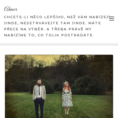
Skip
Ahmcr
to
content
CHCETE-LI NĚCO LEPŠÍHO, NEŽ VÁM NABÍZEJÍ
JINDE, NESETRVÁVEJTE TAM JINDE. MÁTE
PŘECE NA VÝBĚR. A TŘEBA PRÁVĚ MY
NABÍZÍME TO, CO TOLIK POSTRÁDÁTE.