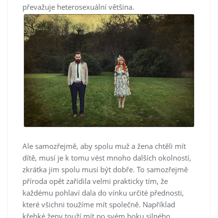
převažuje heterosexuální většina.
Ale samozřejmě, aby spolu muž a žena chtěli mít
dítě, musí je k tomu vést mnoho dalších okolností,
zkrátka jim spolu musí být dobře. To samozřejmě
příroda opět zařídila velmi prakticky tím, že
každému pohlaví dala do vínku určité přednosti,
které všichni toužíme mít společně. Například
křehké ženy touží mít po svém boku silného