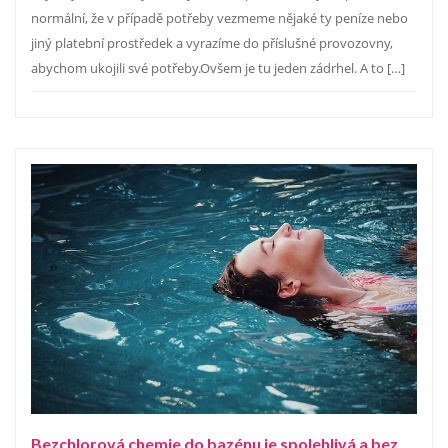
normální, že v případě potřeby vezmeme nějaké ty peníze nebo
jiný platební prostředek a vyrazíme do příslušné provozovny,
abychom ukojili své potřeby.Ovšem je tu jeden zádrhel. A to […]
Bezchlorová chemie do bazénu je spolehlivá a bez