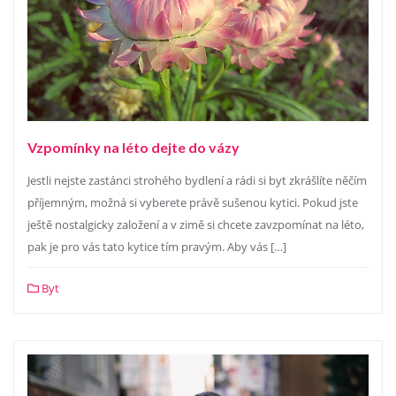
Vzpomínky na léto dejte do vázy
Jestli nejste zastánci strohého bydlení a rádi si byt zkrášlíte něčím
příjemným, možná si vyberete právě sušenou kytici. Pokud jste
ještě nostalgicky založení a v zimě si chcete zavzpomínat na léto,
pak je pro vás tato kytice tím pravým. Aby vás […]
Byt