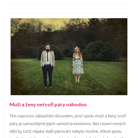
Muži a ženy netvoří páry náhodou
Tím naprosto základním důvodem, proč spolu muži a ženy tvoří
páry je samozřejmě jejich samotná existence. Bez rození nových
dětí by totiž nějaké další párování nebylo možné. Ačkoli spolu