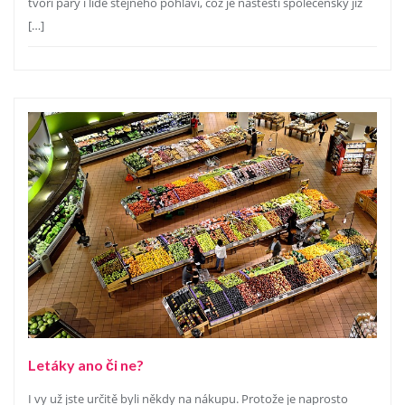
tvoří páry i lidé stejného pohlaví, což je naštěstí společensky již
[…]
Letáky ano či ne?
I vy už jste určitě byli někdy na nákupu. Protože je naprosto