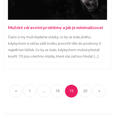
Mužské zdravotní problémy a jak je minimalizovat
Často si my muži klademe otázky, co by se stalo jiného,
kdybychom si občas zašli trošku procvičit tělo do posilovny či
nejedli ten bůček. Co by se stalo, kdybychom možná přestali
kouřit. TO jsou všechno otázky, které nás začnou hlodat […]
Stránkování
příspěvků
«
1
…
18
19
20
»