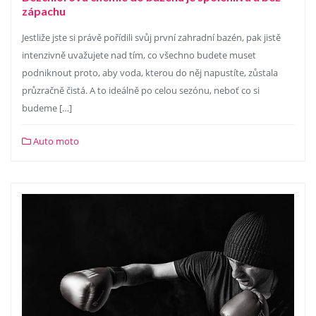
zápachu
Jestliže jste si právě pořídili svůj první zahradní bazén, pak jistě
intenzivně uvažujete nad tím, co všechno budete muset
podniknout proto, aby voda, kterou do něj napustíte, zůstala
průzračně čistá. A to ideálně po celou sezónu, neboť co si
budeme […]
Auto moto