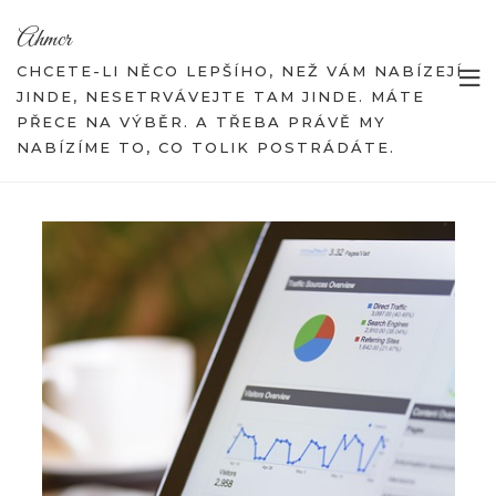
Skip
Ahmcr
to
content
CHCETE-LI NĚCO LEPŠÍHO, NEŽ VÁM NABÍZEJÍ
JINDE, NESETRVÁVEJTE TAM JINDE. MÁTE
PŘECE NA VÝBĚR. A TŘEBA PRÁVĚ MY
NABÍZÍME TO, CO TOLIK POSTRÁDÁTE.