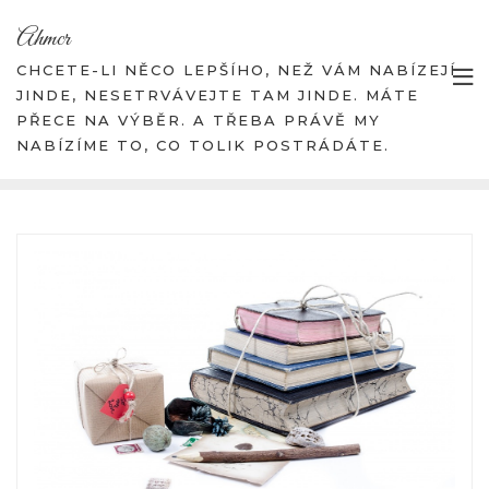
Skip
Ahmcr
to
content
CHCETE-LI NĚCO LEPŠÍHO, NEŽ VÁM NABÍZEJÍ
JINDE, NESETRVÁVEJTE TAM JINDE. MÁTE
PŘECE NA VÝBĚR. A TŘEBA PRÁVĚ MY
NABÍZÍME TO, CO TOLIK POSTRÁDÁTE.