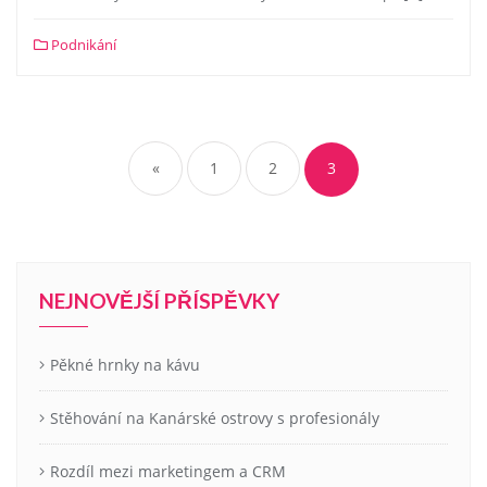
Podnikání
Stránkování
příspěvků
«
1
2
3
NEJNOVĚJŠÍ PŘÍSPĚVKY
Pěkné hrnky na kávu
Stěhování na Kanárské ostrovy s profesionály
Rozdíl mezi marketingem a CRM