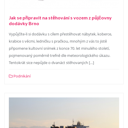
Jak se připravit na stěhování s vozem z půjčovny
dodávky Brno
Vypůjčíte-li si dodávku s cílem přestěhovat nábytek, koberce,
krabice s věcmi, ledničku s pračkou, mnohým z vás to jistě
připomene kultovní snímek z konce 70. let minulého století,
pojmenovaný poměrně trefně dle meteorologického úkazu.
Tentokrát sice nepůjde o dvanáct stěhovaných […]
Podnikání