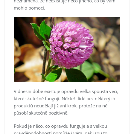
neznamená, že neexistuje něco jiného, co by vám
mohlo pomoci.
V dnešní době existuje opravdu velká spousta věcí,
které skutečně fungují. Někteří lidé bez některých
produktů neudělají již ani krok, protože na ně
působí skutečně pozitivně.
Pokud je něco, co opravdu funguje a s velkou
pravděpodobností pomůže i vám, pak jsou to