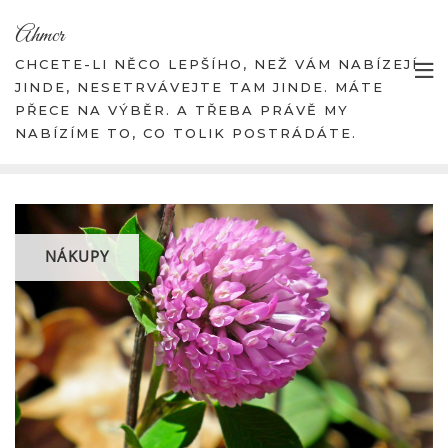
Skip
Ahmcr
to
content
CHCETE-LI NĚCO LEPŠÍHO, NEŽ VÁM NABÍZEJÍ
JINDE, NESETRVÁVEJTE TAM JINDE. MÁTE
PŘECE NA VÝBĚR. A TŘEBA PRÁVĚ MY
NABÍZÍME TO, CO TOLIK POSTRÁDÁTE.
NÁKUPY