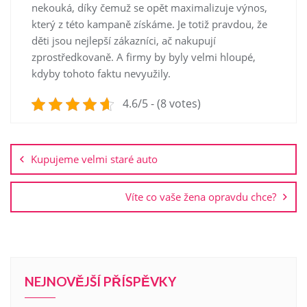
nekouká, díky čemuž se opět maximalizuje výnos,
který z této kampaně získáme. Je totiž pravdou, že
děti jsou nejlepší zákazníci, ač nakupují
zprostředkovaně. A firmy by byly velmi hloupé,
kdyby tohoto faktu nevyužily.
4.6/5 - (8 votes)
Navigace
pro
Kupujeme velmi staré auto
příspěvek
Víte co vaše žena opravdu chce?
NEJNOVĚJŠÍ PŘÍSPĚVKY