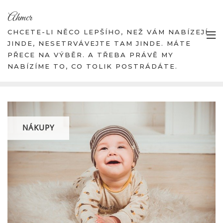
Skip
Ahmcr
to
content
CHCETE-LI NĚCO LEPŠÍHO, NEŽ VÁM NABÍZEJÍ
JINDE, NESETRVÁVEJTE TAM JINDE. MÁTE
PŘECE NA VÝBĚR. A TŘEBA PRÁVĚ MY
NABÍZÍME TO, CO TOLIK POSTRÁDÁTE.
NÁKUPY