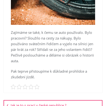
Zajímáme se také, k čemu se auto používalo. Bylo
pracovní? Sloužilo na cesty za nákupy. Bylo
používáno svátečním řidičem a vyjelo na silnici jen
pár krát za rok? Střídali se za jeho volantem řidiči?
Pečlivě posloucháme a děláme si obrázek o historii
auta.
Pak teprve přistoupíme k důkladné prohlídce a
zkušební jízdě.
Navigace
pro
Jak je to s prací v české republice ?