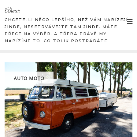
Skip
Ahmcr
to
content
CHCETE-LI NĚCO LEPŠÍHO, NEŽ VÁM NABÍZEJÍ
JINDE, NESETRVÁVEJTE TAM JINDE. MÁTE
PŘECE NA VÝBĚR. A TŘEBA PRÁVĚ MY
NABÍZÍME TO, CO TOLIK POSTRÁDÁTE.
AUTO MOTO