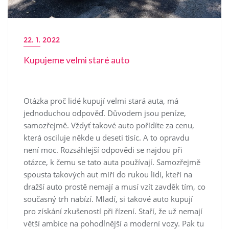
22. 1. 2022
Kupujeme velmi staré auto
Otázka proč lidé kupují velmi stará auta, má
jednoduchou odpověď. Důvodem jsou peníze,
samozřejmě. Vždyť takové auto pořídíte za cenu,
která osciluje někde u deseti tisíc. A to opravdu
není moc.
Rozsáhlejší odpovědi se najdou při
otázce, k čemu se tato auta používají.
Samozřejmě
spousta takových aut míří do rukou lidí, kteří na
dražší auto prostě nemají a musí vzít zavděk tím, co
současný trh nabízí. Mladí, si takové auto kupují
pro získání zkušeností při řízení. Staří, že už nemají
větší ambice na pohodlnější a moderní vozy. Pak tu