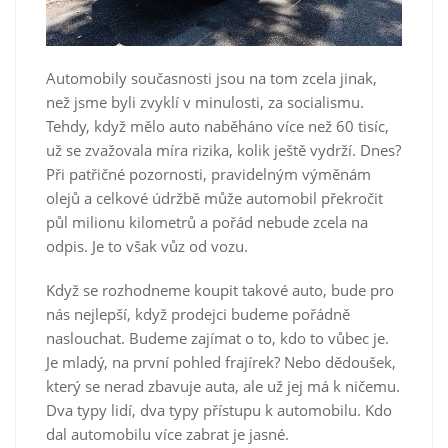
Automobily současnosti jsou na tom zcela jinak,
než jsme byli zvyklí v minulosti, za socialismu.
Tehdy, když mělo auto naběháno více než 60 tisíc,
už se zvažovala míra rizika, kolik ještě vydrží. Dnes?
Při patřičné pozornosti, pravidelným výměnám
olejů a celkové údržbě může automobil překročit
půl milionu kilometrů a pořád nebude zcela na
odpis. Je to však vůz od vozu.
Když se rozhodneme koupit takové auto, bude pro
nás nejlepší, když prodejci budeme pořádně
naslouchat. Budeme zajímat o to, kdo to vůbec je.
Je mladý, na první pohled frajírek? Nebo dědoušek,
který se nerad zbavuje auta, ale už jej má k ničemu.
Dva typy lidí, dva typy přístupu k automobilu. Kdo
dal automobilu více zabrat je jasné.