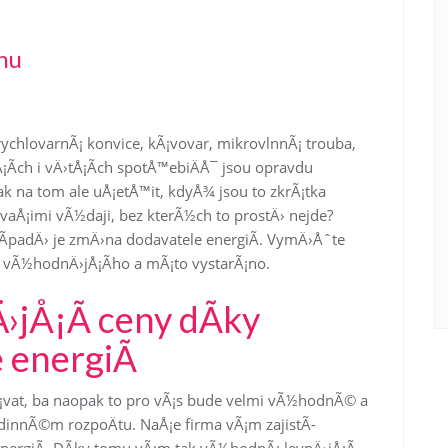
inu
 rychlovarnÃ¡ konvice, kÃ¡vovar, mikrovlnnÃ¡ trouba,
Å¡Ã­ch i vÄ›tÅ¡Ã­ch spotÅ™ebiÄÅ¯ jsou opravdu
 na tom ale uÅ¡etÅ™it, kdyÅ¾ jsou to zkrÃ¡tka
Å¡imi vÃ½daji, bez kterÃ½ch to prostÄ› nejde?
Ã­padÄ› je zmÄ›na dodavatele energiÃ­. VymÄ›Åˆte
vÃ½hodnÄ›jÅ¡Ã­ho a mÃ¡to vystarÃ¡no.
jÅ¡Ã­ ceny dÃ­ky
 energiÃ­
¡vat, ba naopak to pro vÃ¡s bude velmi vÃ½hodnÃ© a
dinnÃ©m rozpoÄtu. NaÅ¡e firma vÃ¡m zajistÃ­