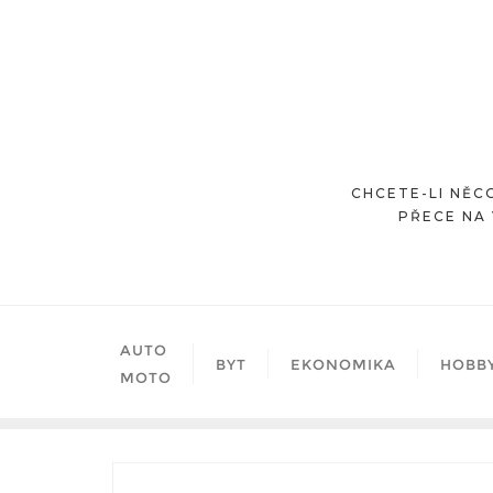
Skip
to
content
CHCETE-LI NĚCO
PŘECE NA 
AUTO
BYT
EKONOMIKA
HOBB
MOTO