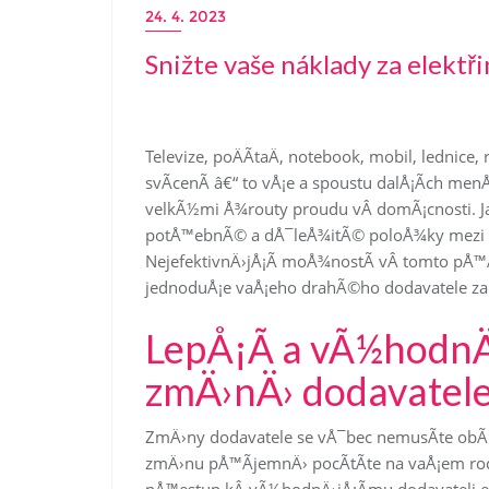
24. 4. 2023
Snižte vaše náklady za elektř
Televize, poÄÃ­taÄ, notebook, mobil, lednice,
svÃ­cenÃ­ â€“ to vÅ¡e a spoustu dalÅ¡Ã­ch men
velkÃ½mi Å¾routy proudu vÂ domÃ¡cnosti. Jak
potÅ™ebnÃ© a dÅ¯leÅ¾itÃ© poloÅ¾ky mezi va
NejefektivnÄ›jÅ¡Ã­ moÅ¾nostÃ­ vÂ tomto pÅ™
jednoduÅ¡e vaÅ¡eho drahÃ©ho dodavatele za 
LepÅ¡Ã­ a vÃ½hodnÄ›
zmÄ›nÄ› dodavatele
ZmÄ›ny dodavatele se vÅ¯bec nemusÃ­te obÃ
zmÄ›nu pÅ™Ã­jemnÄ› pocÃ­tÃ­te na vaÅ¡em ro