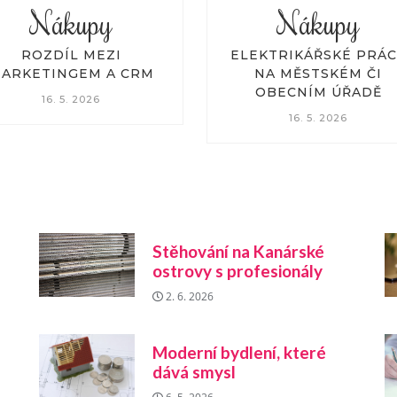
Nákupy
Nákupy
LEKTRIKÁŘSKÉ PRÁCE
MODERNÍ BYDLENÍ,
NA MĚSTSKÉM ČI
KTERÉ DÁVÁ SMYSL
OBECNÍM ÚŘADĚ
6. 5. 2026
16. 5. 2026
Stěhování na Kanárské
ostrovy s profesionály
2. 6. 2026
Moderní bydlení, které
dává smysl