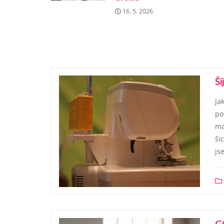
16. 5. 2026
Ši
Ja
po
ma
ši
js
G