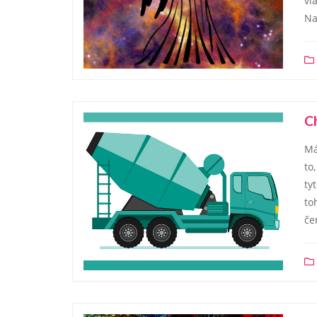
vl
Na
Ch
Má
to
ty
to
če