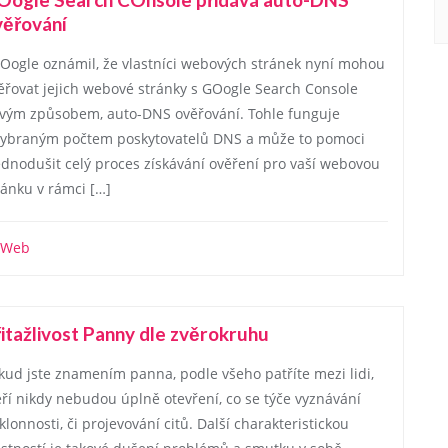
věřování
ogle oznámil, že vlastníci webových stránek nyní mohou
ěřovat jejich webové stránky s GOogle Search Console
vým způsobem, auto-DNS ověřování. Tohle funguje
vybraným počtem poskytovatelů DNS a může to pomoci
ednodušit celý proces získávání ověření pro vaší webovou
ránku v rámci […]
Web
itažlivost Panny dle zvěrokruhu
kud jste znamením panna, podle všeho patříte mezi lidi,
eří nikdy nebudou úplně otevření, co se týče vyznávání
klonnosti, či projevování citů. Další charakteristickou