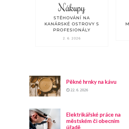
py
Nákupy
Í NA
ROZDÍL MEZI
E
TROVY S
MARKETINGEM A CRM
NÁLY
16. 5. 2026
6
Pěkné hrnky na kávu
22. 6. 2026
Elektrikářské práce na
městském či obecním
úřadě