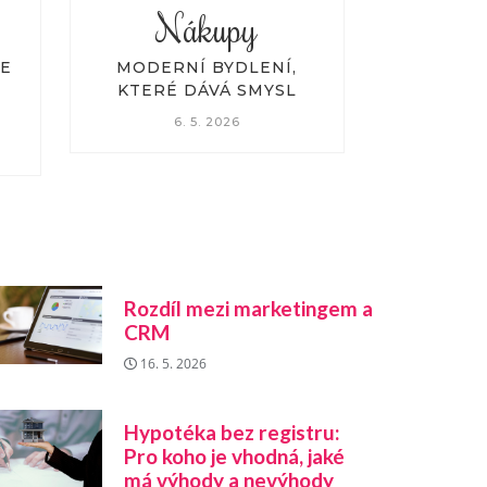
Nákupy
N
HYPOTÉKA BEZ
PĚKNÉ H
REGISTRU: PRO KOHO JE
22
VHODNÁ, JAKÉ MÁ
VÝHODY A NEVÝHODY
16. 4. 2026
Rozdíl mezi marketingem a
CRM
16. 5. 2026
Hypotéka bez registru:
Pro koho je vhodná, jaké
má výhody a nevýhody