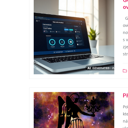
o
GO
ov
no
s 
zj
st
Př
Po
kt
ná