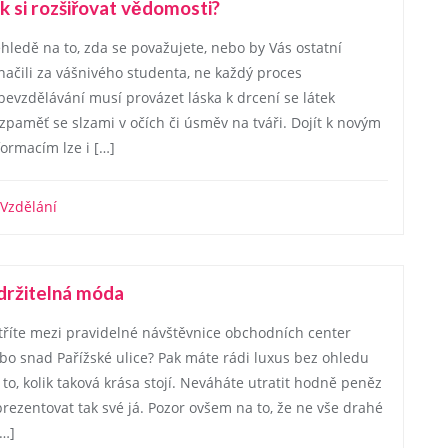
k si rozšiřovat vědomosti?
hledě na to, zda se považujete, nebo by Vás ostatní
načili za vášnivého studenta, ne každý proces
bevzdělávání musí provázet láska k drcení se látek
zpaměť se slzami v očích či úsměv na tváři. Dojít k novým
formacím lze i […]
Vzdělání
držitelná móda
tříte mezi pravidelné návštěvnice obchodních center
bo snad Pařížské ulice? Pak máte rádi luxus bez ohledu
 to, kolik taková krása stojí. Neváháte utratit hodně peněz
prezentovat tak své já. Pozor ovšem na to, že ne vše drahé
[…]