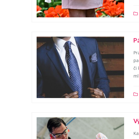
P
Pr
pa
či
ml
Vý
Ka