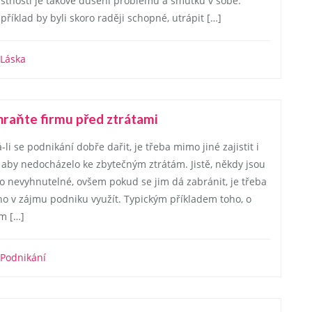
astností je takové dušení problémů a smutku v sobě.
příklad by byli skoro raději schopné, utrápit […]
Láska
raňte firmu před ztrátami
-li se podnikání dobře dařit, je třeba mimo jiné zajistit i
, aby nedocházelo ke zbytečným ztrátám. Jistě, někdy jsou
to nevyhnutelné, ovšem pokud se jim dá zabránit, je třeba
ho v zájmu podniku využít. Typickým příkladem toho, o
m […]
Podnikání