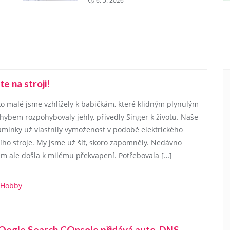
6. 5. 2026
jte na stroji!
ko malé jsme vzhlížely k babičkám, které klidným plynulým
hybem rozpohybovaly jehly, přivedly Singer k životu. Naše
minky už vlastnily vymoženost v podobě elektrického
cího stroje. My jsme už šít, skoro zapomněly. Nedávno
em ale došla k milému překvapení. Potřebovala […]
Hobby
Oogle Search COnsole přidává auto-DNS