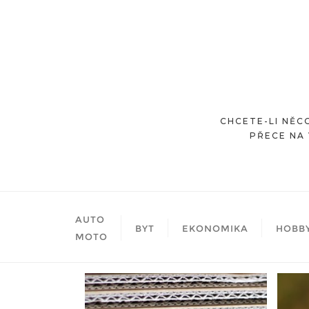
Skip
to
content
CHCETE-LI NĚCO
PŘECE NA 
AUTO
BYT
EKONOMIKA
HOBB
MOTO