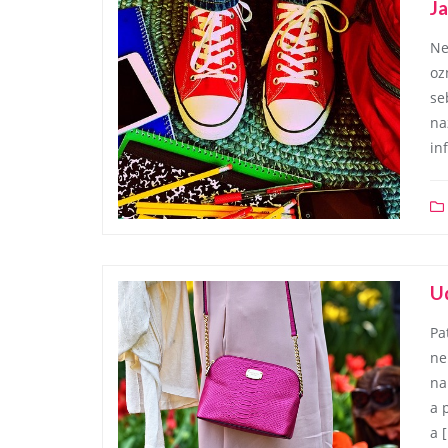
Ja
Ne
oz
se
na
in
U
Pa
ne
na
a 
a 